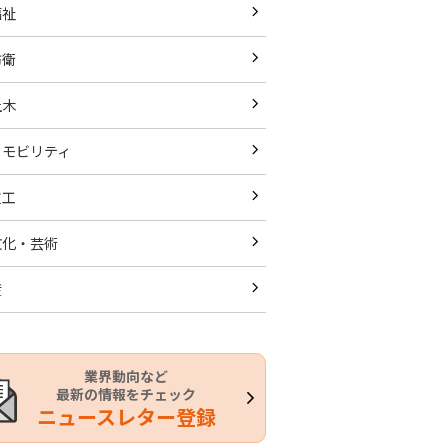
福祉
防衛
土木
・モビリティ
重工
文化・芸術
産
業界動向など
最新の情報をチェック
ニュースレター登録