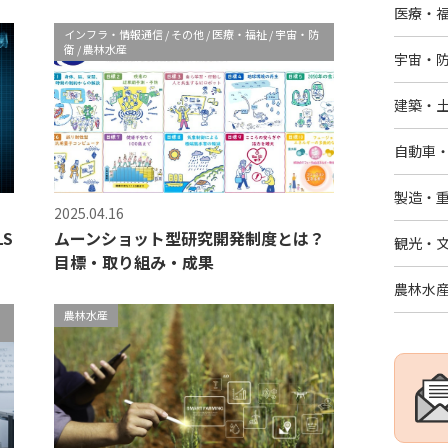
医療・
インフラ・情報通信
その他
医療・福祉
宇宙・防
衛
農林水産
宇宙・
建築・
自動車
製造・
2025.04.16
LS
ムーンショット型研究開発制度とは？
観光・
目標・取り組み・成果
農林水
農林水産