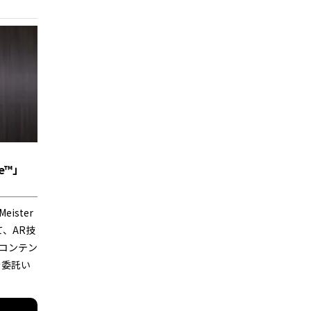
te™」
ister
て、AR技
コンテン
を委託い